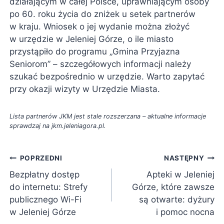
działającym w całej Polsce, uprawniającym osoby
po 60. roku życia do zniżek u setek partnerów
w kraju. Wniosek o jej wydanie można złożyć
w urzędzie w Jeleniej Górze, o ile miasto
przystąpiło do programu „Gmina Przyjazna
Seniorom” – szczegółowych informacji należy
szukać bezpośrednio w urzędzie. Warto zapytać
przy okazji wizyty w Urzędzie Miasta.
Lista partnerów JKM jest stale rozszerzana – aktualne informacje
sprawdzaj na jkm.jeleniagora.pl.
Nawigacja
POPRZEDNI
NASTĘPNY
Bezpłatny dostęp
Apteki w Jeleniej
wpisu
do internetu: Strefy
Górze, które zawsze
publicznego Wi-Fi
są otwarte: dyżury
w Jeleniej Górze
i pomoc nocna