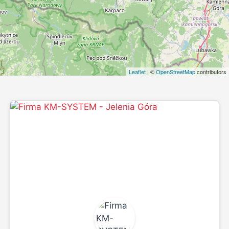
Leaflet
| ©
OpenStreetMap
contributors