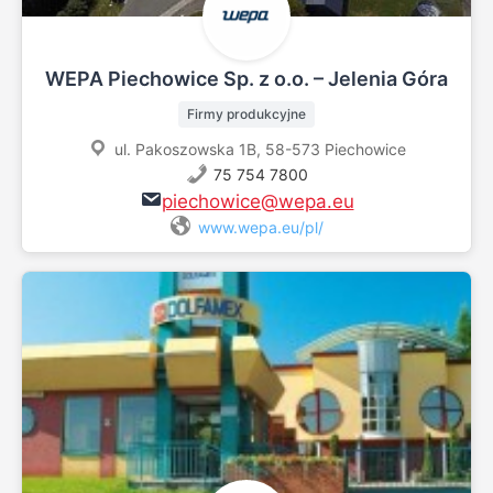
WEPA Piechowice Sp. z o.o. – Jelenia Góra
Firmy produkcyjne
ul. Pakoszowska 1B, 58-573 Piechowice
75 754 7800
piechowice@wepa.eu
www.wepa.eu/pl/