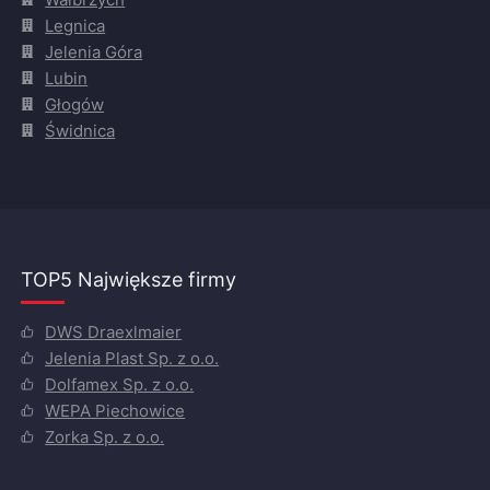
Legnica
Jelenia Góra
Lubin
Głogów
Świdnica
TOP5 Największe firmy
DWS Draexlmaier
Jelenia Plast Sp. z o.o.
Dolfamex Sp. z o.o.
WEPA Piechowice
Zorka Sp. z o.o.