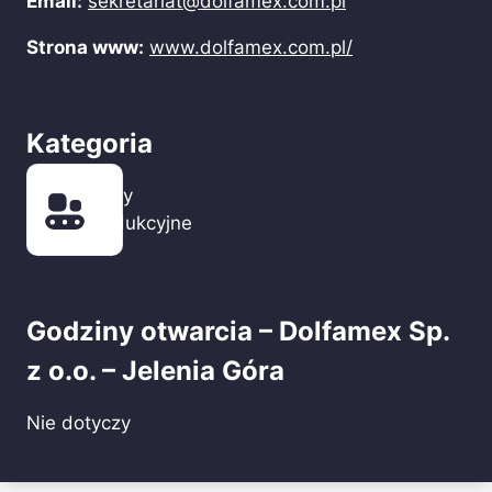
Email:
sekretariat@dolfamex.com.pl
Strona www:
www.dolfamex.com.pl/
Kategoria
Firmy
produkcyjne
Krajowa Izba Lekarsko-Weterynaryjna
Godziny otwarcia – Dolfamex Sp.
z o.o. – Jelenia Góra
Nie dotyczy