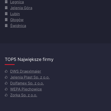
Legnica
Jelenia Góra
Lubin
Głogów
Świdnica
TOP5 Największe firmy
DWS Draexlmaier
Jelenia Plast Sp. z o.o.
Dolfamex Sp. z o.o.
WEPA Piechowice
Zorka Sp. z o.o.