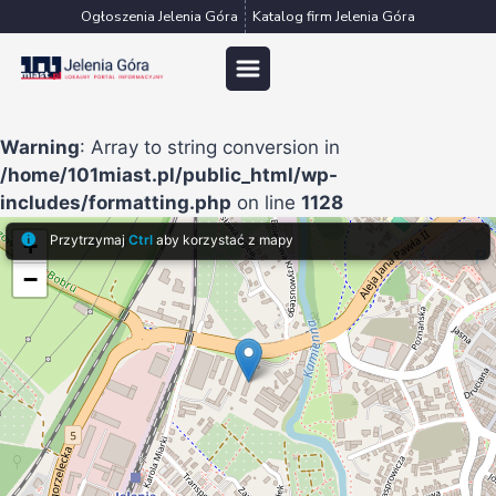
Przejdź
Ogłoszenia Jelenia Góra
Katalog firm Jelenia Góra
do
treści
Warning
: Array to string conversion in
/home/101miast.pl/public_html/wp-
includes/formatting.php
on line
1128
+
−