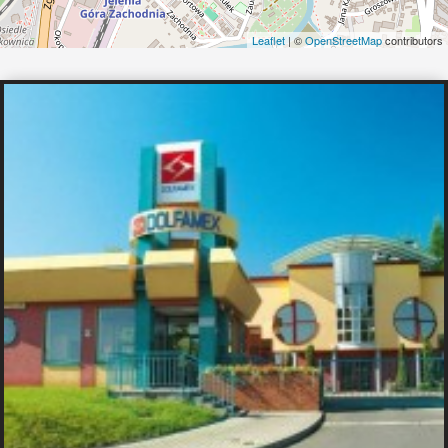
Leaflet
| ©
OpenStreetMap
contributors