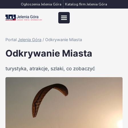
Przejdź
Ogłoszenia Jelenia Góra
Katalog firm Jelenia Góra
do
treści
Portal
Jelenia Góra
/
Odkrywanie Miasta
Odkrywanie Miasta
turystyka, atrakcje, szlaki, co zobaczyć