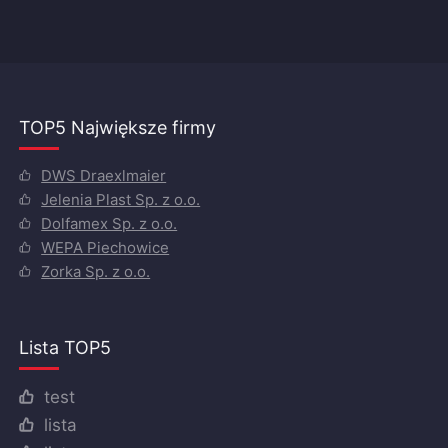
TOP5 Największe firmy
DWS Draexlmaier
Jelenia Plast Sp. z o.o.
Dolfamex Sp. z o.o.
WEPA Piechowice
Zorka Sp. z o.o.
Lista TOP5
test
lista