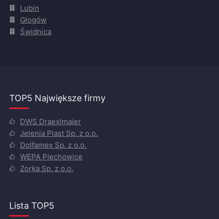
Lubin
Głogów
Świdnica
TOP5 Największe firmy
DWS Draexlmaier
Jelenia Plast Sp. z o.o.
Dolfamex Sp. z o.o.
WEPA Piechowice
Zorka Sp. z o.o.
Lista TOP5