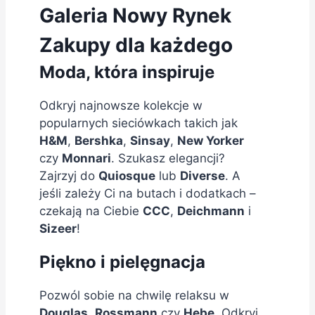
Galeria Nowy Rynek
Zakupy dla każdego
Moda, która inspiruje
Odkryj najnowsze kolekcje w
popularnych sieciówkach takich jak
H&M
,
Bershka
,
Sinsay
,
New Yorker
czy
Monnari
. Szukasz elegancji?
Zajrzyj do
Quiosque
lub
Diverse
. A
jeśli zależy Ci na butach i dodatkach –
czekają na Ciebie
CCC
,
Deichmann
i
Sizeer
!
Piękno i pielęgnacja
Pozwól sobie na chwilę relaksu w
Douglas
,
Rossmann
czy
Hebe
. Odkryj