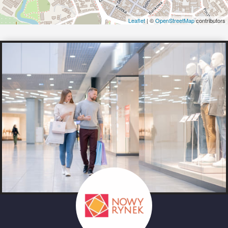
Leaflet
| ©
OpenStreetMap
contributors