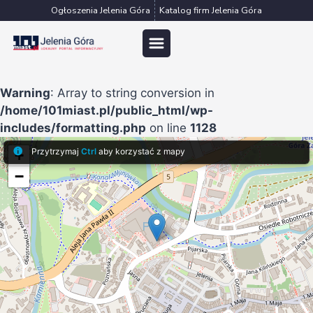
Przejdź
Ogłoszenia Jelenia Góra
Katalog firm Jelenia Góra
do
treści
Warning
: Array to string conversion in
/home/101miast.pl/public_html/wp-
includes/formatting.php
on line
1128
+
−