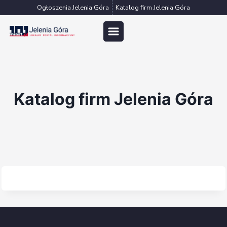
Przejdź
Ogłoszenia Jelenia Góra
Katalog firm Jelenia Góra
do
treści
Katalog firm Jelenia Góra