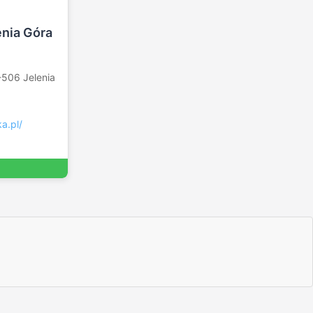
enia Góra
-506 Jelenia
a.pl/