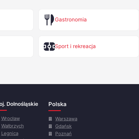
Gastronomia
Sport i rekreacja
j. Dolnośląskie
Polska
Wrocław
Warszawa
Wałbrzych
Gdańsk
Legnica
Poznań