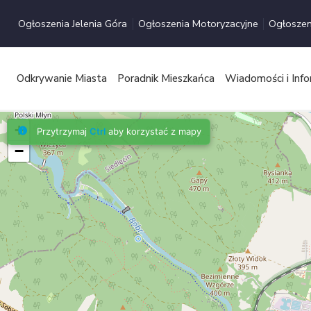
Przejdź
Ogłoszenia Jelenia Góra
Ogłoszenia Motoryzacyjne
Ogłoszen
do
treści
Odkrywanie Miasta
Poradnik Mieszkańca
Wiadomości i Info
+
Przytrzymaj
Ctrl
aby korzystać z mapy
−