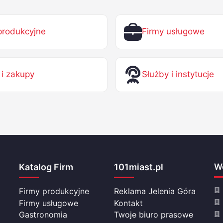
produkcyjne
Firmy usługowe
 i zakupy
Służby i instytucje
Katalog Firm
101miast.pl
Wo
Firmy produkcyjne
Reklama Jelenia Góra
Firmy usługowe
Kontakt
Gastronomia
Twoje biuro prasowe