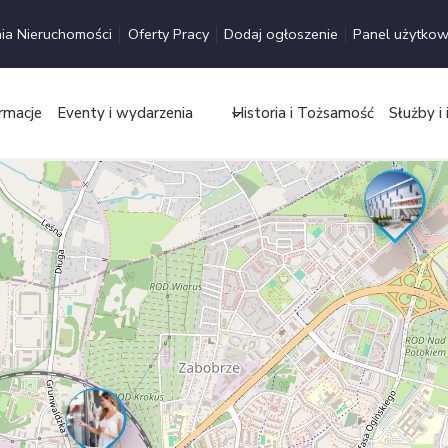
ia Nieruchomości
Oferty Pracy
Dodaj ogłoszenie
Panel użytkow
rmacje
Eventy i wydarzenia
Historia i Tożsamość
Służby i 