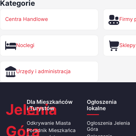
Kategorie
Centra Handlowe
Firmy 
Noclegi
Sklepy
Urzędy i administracja
Dla Mieszkańców
Ogłoszenia
Jelenia
i Turystów
lokalne
Odkrywanie Miasta
Ogłoszenia Jelenia
Góra
Góra
Poradnik Mieszkańca