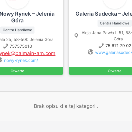
 Nowy Rynek – Jelenia
Galeria Sudecka – Jel
Góra
Centra Handlowe
Centra Handlowe
Aleja Jana Pawła II 51, 58
Góra
le 25, 58-500 Jelenia Góra
75 671 79 02
757575010
www.galeriasudeck
ynek@balmain-am.com
nowy-rynek.com/
Otwarte
Otwarte
Brak opisu dla tej kategorii.