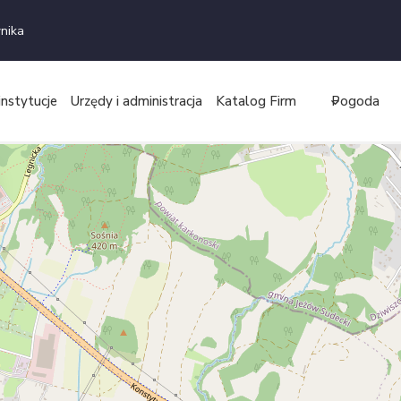
nika
instytucje
Urzędy i administracja
Katalog Firm
Pogoda