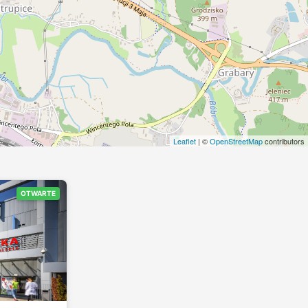
Leaflet
| ©
OpenStreetMap
contributors
OTWARTE