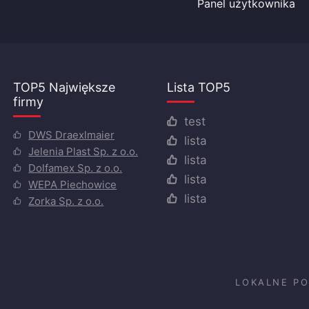
Panel użytkownika
TOP5 Największe
Lista TOP5
firmy
test
DWS Draexlmaier
lista
Jelenia Plast Sp. z o.o.
lista
Dolfamex Sp. z o.o.
lista
WEPA Piechowice
lista
Zorka Sp. z o.o.
LOKALNE P