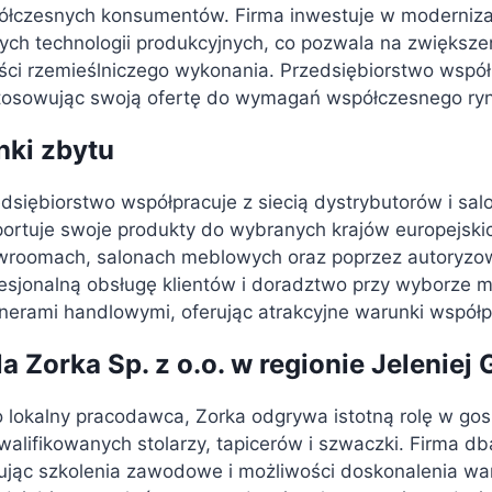
ółczesnych konsumentów. Firma inwestuje w moderniz
ch technologii produkcyjnych, co pozwala na zwiększe
ści rzemieślniczego wykonania. Przedsiębiorstwo współp
tosowując swoją ofertę do wymagań współczesnego ryn
nki zbytu
dsiębiorstwo współpracuje z siecią dystrybutorów i sa
ortuje swoje produkty do wybranych krajów europejsk
wroomach, salonach meblowych oraz poprzez autoryzow
esjonalną obsługę klientów i doradztwo przy wyborze me
nerami handlowymi, oferując atrakcyjne warunki współp
a Zorka Sp. z o.o. w regionie Jeleniej 
 lokalny pracodawca, Zorka odgrywa istotną rolę w gos
alifikowanych stolarzy, tapicerów i szwaczki. Firma d
ując szkolenia zawodowe i możliwości doskonalenia wars