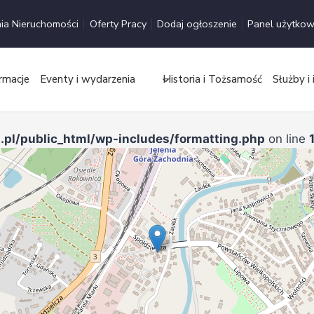
ia Nieruchomości
Oferty Pracy
Dodaj ogłoszenie
Panel użytkow
rmacje
Eventy i wydarzenia
Historia i Tożsamość
Służby i 
.pl/public_html/wp-includes/formatting.php
on line