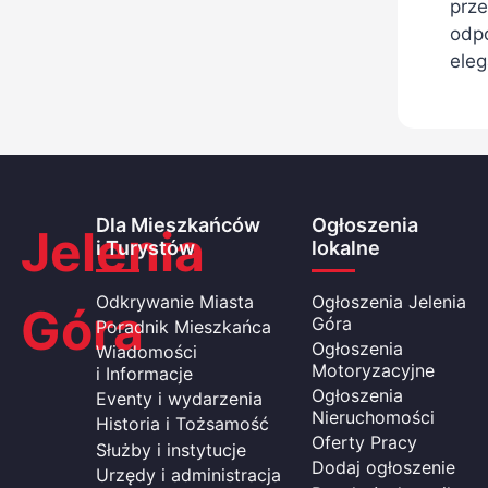
prze
odp
eleg
Dla Mieszkańców
Ogłoszenia
Jelenia
i Turystów
lokalne
Odkrywanie Miasta
Ogłoszenia Jelenia
Góra
Góra
Poradnik Mieszkańca
Ogłoszenia
Wiadomości
Motoryzacyjne
i Informacje
Ogłoszenia
Eventy i wydarzenia
Nieruchomości
Historia i Tożsamość
Oferty Pracy
Służby i instytucje
Dodaj ogłoszenie
Urzędy i administracja