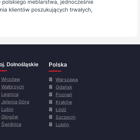
e polskiego meblarstwa, jednocześnie
ia klientów poszukujących trwałych,
j. Dolnośląskie
Polska
Wrocław
Warszawa
Wałbrzych
Gdańsk
Legnica
Poznań
Jelenia Góra
Kraków
Lubin
Łódź
Głogów
Szczecin
Świdnica
Lublin