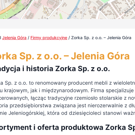
al
Jelenia Góra
/
Firmy produkcyjne
/
Zorka Sp. z o.o. – Jelenia Góra
rka Sp. z o.o. – Jelenia Góra
dycja i historia Zorka Sp. z o.o.
a Sp. z o.o. to renomowany producent mebli z wieloletn
u krajowym, jak i międzynarodowym. Firma specjalizuje 
cerowanych, łącząc tradycyjne rzemiosło stolarskie z 
oria przedsiębiorstwa związana jest nierozerwalnie z 
inie Jeleniogórskiej, która od dziesięcioleci stanowi wa
ortyment i oferta produktowa Zorka Sp.