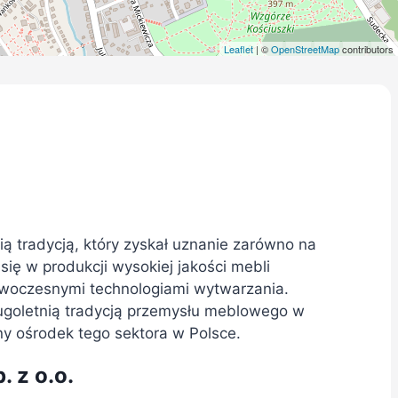
Leaflet
| ©
OpenStreetMap
contributors
ią tradycją, który zyskał uznanie zarówno na
się w produkcji wysokiej jakości mebli
nowoczesnymi technologiami wytwarzania.
długoletnią tradycją przemysłu meblowego w
żny ośrodek tego sektora w Polsce.
 z o.o.