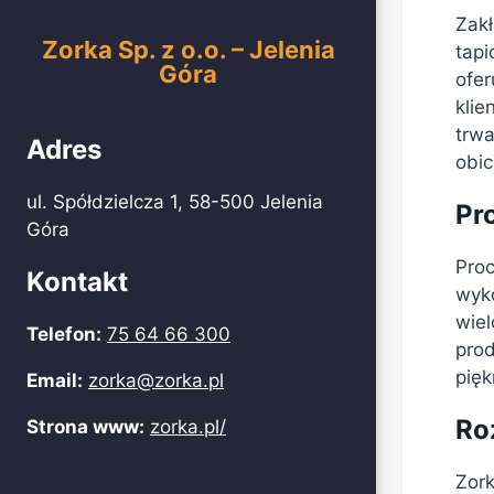
Zakł
Zorka Sp. z o.o. – Jelenia
tapi
Góra
ofer
klie
trwa
Adres
obi
ul. Spółdzielcza 1, 58-500 Jelenia
Pr
Góra
Proc
Kontakt
wyko
wiel
Telefon:
75 64 66 300
prod
pięk
Email:
zorka@zorka.pl
Ro
Strona www:
zorka.pl/
Zork