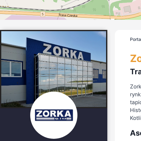
Port
Zo
Tra
Zork
rynk
tapi
Hist
Kotl
As