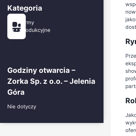
wsp
Kategoria
nowy
jako
Firmy
dos
produkcyjne
Ry
Krajowa Izba Lekarsko-
Weterynaryjna
Prze
eksp
Godziny otwarcia –
sho
prof
Zorka Sp. z o.o. – Jelenia
part
Góra
Rol
Nie dotyczy
Jako
wykw
ofer