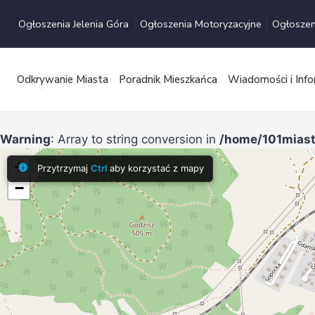
Przejdź
Ogłoszenia Jelenia Góra
Ogłoszenia Motoryzacyjne
Ogłoszen
do
treści
Odkrywanie Miasta
Poradnik Mieszkańca
Wiadomości i Info
Warning
: Array to string conversion in
/home/101miast
+
Przytrzymaj
Ctrl
aby korzystać z mapy
−