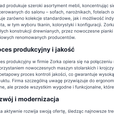
ad produkuje szeroki asortyment mebli, koncentrując 
cerowanych do salonu – sofach, narożnikach, fotelach
uje zarówno kolekcje standardowe, jak i możliwość in
nta, w tym wyboru tkanin, kolorystyki i konfiguracji. Zor
łych konstrukcji drewnianych, przez nowoczesne pianki 
ciowych renomowanych producentów.
oces produkcyjny i jakość
es produkcyjny w firmie Zorka opiera się na połączeni
rzystaniem nowoczesnych maszyn stolarskich i krojczy
oetapowy proces kontroli jakości, co gwarantuje wysoką
uktu. Firma szczególną uwagę przywiązuje do ergonomii
ne, ale przede wszystkim wygodne i funkcjonalne, które
zwój i modernizacja
a aktywnie rozwija swoją ofertę, śledząc najnowsze tr