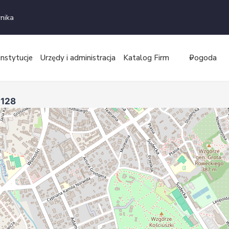
nika
instytucje
Urzędy i administracja
Katalog Firm
Pogoda
1128