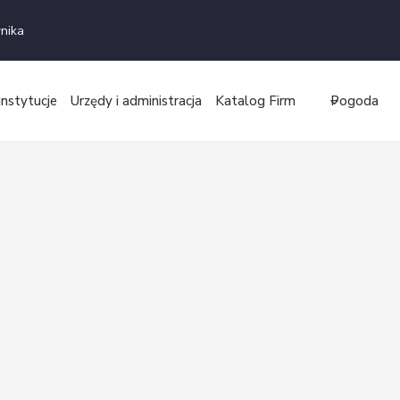
nika
instytucje
Urzędy i administracja
Katalog Firm
Pogoda