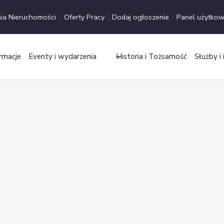
ia Nieruchomości
Oferty Pracy
Dodaj ogłoszenie
Panel użytkow
rmacje
Eventy i wydarzenia
Historia i Tożsamość
Służby i 