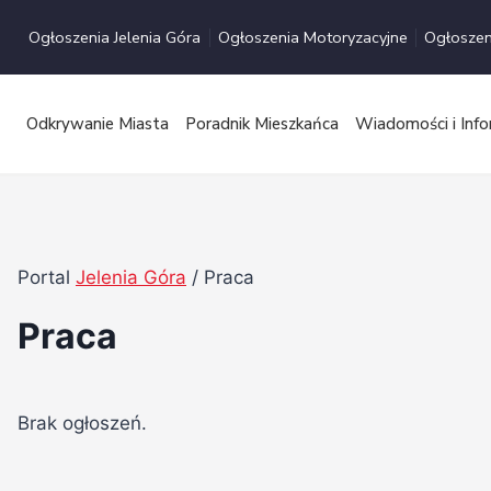
Przejdź
Ogłoszenia Jelenia Góra
Ogłoszenia Motoryzacyjne
Ogłoszen
do
treści
Odkrywanie Miasta
Poradnik Mieszkańca
Wiadomości i Info
Portal
Jelenia Góra
/
Praca
Praca
Brak ogłoszeń.