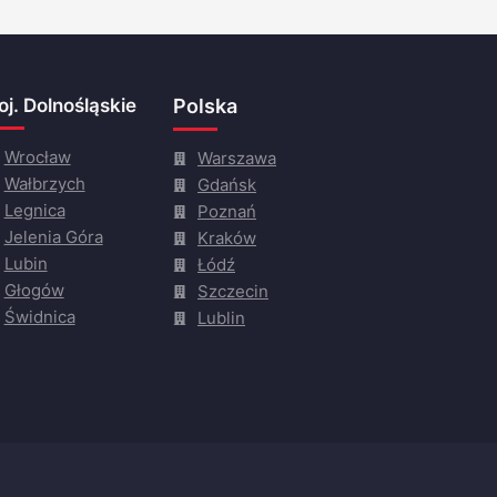
j. Dolnośląskie
Polska
Wrocław
Warszawa
Wałbrzych
Gdańsk
Legnica
Poznań
Jelenia Góra
Kraków
Lubin
Łódź
Głogów
Szczecin
Świdnica
Lublin