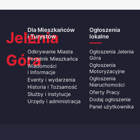
Dla Mieszkańców
Ogłoszenia
Jelenia
i Turystów
lokalne
Odkrywanie Miasta
Ogłoszenia Jelenia
Góra
Góra
Poradnik Mieszkańca
Ogłoszenia
Wiadomości
Motoryzacyjne
i Informacje
Ogłoszenia
Eventy i wydarzenia
Nieruchomości
Historia i Tożsamość
Oferty Pracy
Służby i instytucje
Dodaj ogłoszenie
Urzędy i administracja
Panel użytkownika