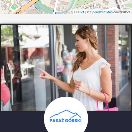
Leaflet
| ©
OpenStreetMap
contributors