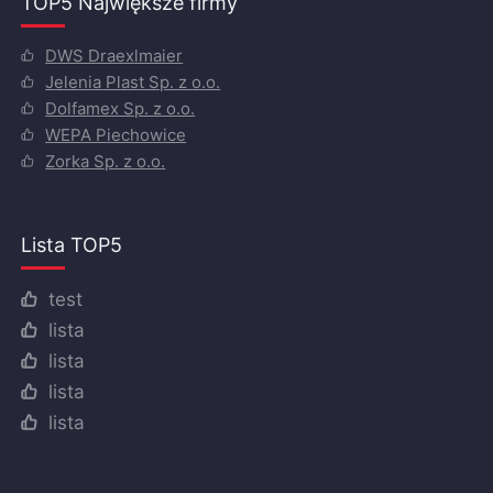
TOP5 Największe firmy
DWS Draexlmaier
Jelenia Plast Sp. z o.o.
Dolfamex Sp. z o.o.
WEPA Piechowice
Zorka Sp. z o.o.
Lista TOP5
test
lista
lista
lista
lista