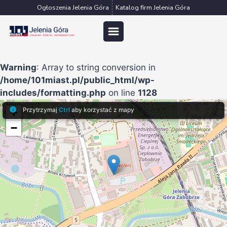
Przejdź
Ogłoszenia Jelenia Góra
Katalog firm Jelenia Góra
do
treści
Warning
: Array to string conversion in
/home/101miast.pl/public_html/wp-
includes/formatting.php
on line
1128
Przytrzymaj
Ctrl
aby korzystać z mapy
+
−