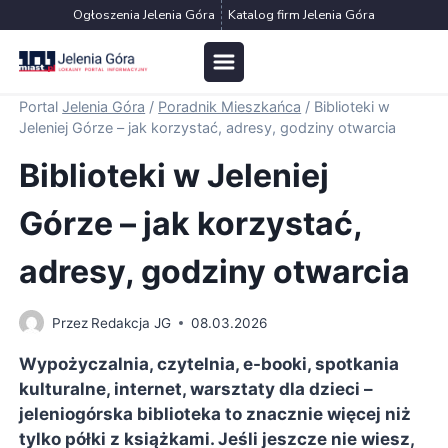
Przejdź
Ogłoszenia Jelenia Góra
Katalog firm Jelenia Góra
do
treści
Portal
Jelenia Góra
/
Poradnik Mieszkańca
/
Biblioteki w
Jeleniej Górze – jak korzystać, adresy, godziny otwarcia
Biblioteki w Jeleniej
Górze – jak korzystać,
adresy, godziny otwarcia
Przez
Redakcja JG
08.03.2026
Wypożyczalnia, czytelnia, e-booki, spotkania
kulturalne, internet, warsztaty dla dzieci –
jeleniogórska biblioteka to znacznie więcej niż
tylko półki z książkami. Jeśli jeszcze nie wiesz,