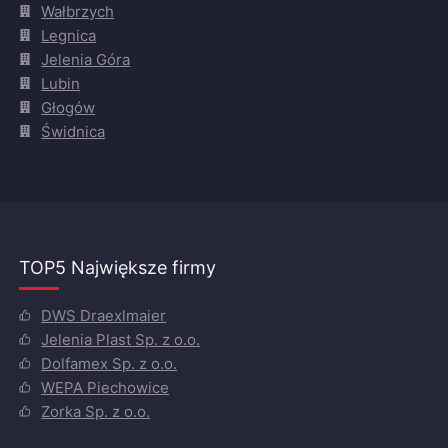
Wałbrzych
Legnica
Jelenia Góra
Lubin
Głogów
Świdnica
TOP5 Największe firmy
DWS Draexlmaier
Jelenia Plast Sp. z o.o.
Dolfamex Sp. z o.o.
WEPA Piechowice
Zorka Sp. z o.o.