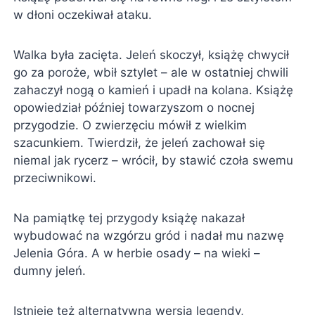
w dłoni oczekiwał ataku.
Walka była zacięta. Jeleń skoczył, książę chwycił
go za poroże, wbił sztylet – ale w ostatniej chwili
zahaczył nogą o kamień i upadł na kolana. Książę
opowiedział później towarzyszom o nocnej
przygodzie. O zwierzęciu mówił z wielkim
szacunkiem. Twierdził, że jeleń zachował się
niemal jak rycerz – wrócił, by stawić czoła swemu
przeciwnikowi.
Na pamiątkę tej przygody książę nakazał
wybudować na wzgórzu gród i nadał mu nazwę
Jelenia Góra. A w herbie osady – na wieki –
dumny jeleń.
Istnieje też alternatywna wersja legendy,