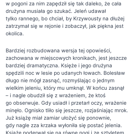
w pogoni za nim zapędził się tak daleko, że cała
drużyna musiała go szukać. Jeleń udawał
tylko rannego, bo chciał, by Krzywousty na dłużej
zatrzymał się w rejonie i zobaczył, jak piękna jest
okolica.
Bardziej rozbudowana wersja tej opowieści,
zachowana w miejscowych kronikach, jest jeszcze
bardziej dramatyczna. Księże i jego drużyna
spędzili noc w lesie po udanych łowach. Bolesław
długo nie mógł zasnąć, rozmyślając o jednym
wielkim jeleniu, który mu umknął. W końcu zasnął
– i nagle obudził się z wrażeniem, że ktoś
go obserwuje. Gdy usiadł i przetarł oczy, wrażenie
minęło. Ognisko tliło się jeszcze, rozjaśniając mrok.
Już książę miał zamiar ułożyć się ponownie,
gdy nagle zza krzaka wyłoniła się postać jelenia.
Książę poderwał się na równe nogi i ze sztyletem