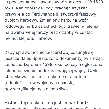
kupcy postanowili awansować społecznie. W 1629
roku jeleniogórscy kupcy, pragnąc uzyskać
przywileje od Ferdynanda II, stworzyli fałszywy
dyplom herbowy. Zmieniony herb, na wzór
rodowego herbu szlacheckiego, zawierał jelenia
na dwubarwnej tarczy oraz ozdoby w postaci
hełmu, klejnotu i labrów.
Żeby uprawomocnić fałszerstwo, posunęli się
jeszcze dalej. Sporządzono dokumenty, twierdząc,
że pochodzą one z 1599 roku, po czym ogłoszono
ich odnalezienie podczas trwającej wojny. Czyli:
sfabrykowali cesarski dokument, a potem
„odnaleźli” go w wojennym chaosie,
gdy weryfikacja była niemożliwa.
Historia tego dokumentu jest jednak bardziej
zagmatwana, niż mogłoby się wydawać. Okazuje