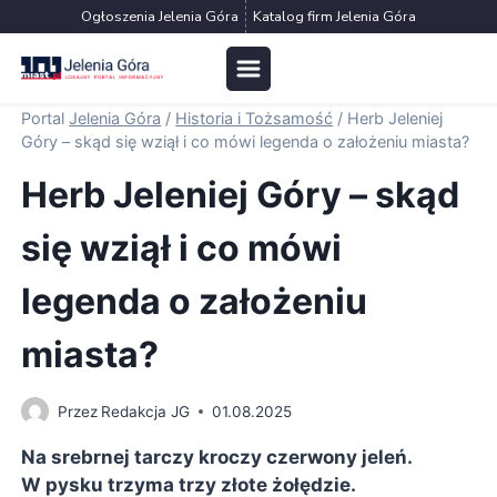
Przejdź
Ogłoszenia Jelenia Góra
Katalog firm Jelenia Góra
do
treści
Portal
Jelenia Góra
/
Historia i Tożsamość
/
Herb Jeleniej
Góry – skąd się wziął i co mówi legenda o założeniu miasta?
Herb Jeleniej Góry – skąd
się wziął i co mówi
legenda o założeniu
miasta?
Przez
Redakcja JG
01.08.2025
Na srebrnej tarczy kroczy czerwony jeleń.
W pysku trzyma trzy złote żołędzie.