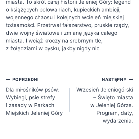
miasta. To skrót całej historii Jeleniej Góry: legend
o książęcych polowaniach, kupieckich ambicji,
wojennego chaosu i kolejnych wcieleń miejskiej
tożsamości. Przetrwał fałszerstwo, pruskie rządy,
dwie wojny światowe i zmianę języka całego
miasta. I wciąż kroczy na srebrnym tle,
z żołędziami w pysku, jakby nigdy nic.
Nawigacja
POPRZEDNI
NASTĘPNY
Dla miłośników psów:
Wrzesień Jeleniogórski
wpisu
Wybiegi, psie strefy
– Święto miasta
i zasady w Parkach
w Jeleniej Górze.
Miejskich Jeleniej Góry
Program, daty,
wydarzenia.