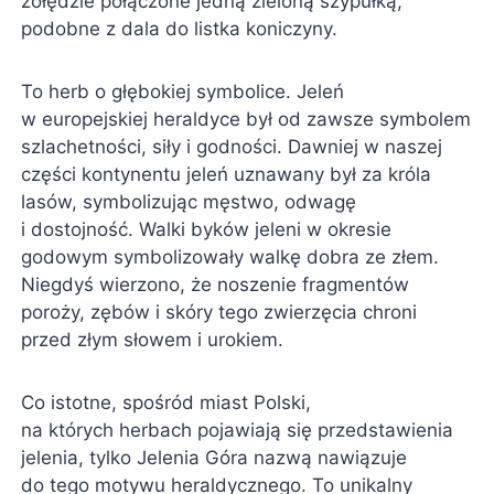
żołędzie połączone jedną zieloną szypułką,
podobne z dala do listka koniczyny.
To herb o głębokiej symbolice. Jeleń
w europejskiej heraldyce był od zawsze symbolem
szlachetności, siły i godności. Dawniej w naszej
części kontynentu jeleń uznawany był za króla
lasów, symbolizując męstwo, odwagę
i dostojność. Walki byków jeleni w okresie
godowym symbolizowały walkę dobra ze złem.
Niegdyś wierzono, że noszenie fragmentów
poroży, zębów i skóry tego zwierzęcia chroni
przed złym słowem i urokiem.
Co istotne, spośród miast Polski,
na których herbach pojawiają się przedstawienia
jelenia, tylko Jelenia Góra nazwą nawiązuje
do tego motywu heraldycznego. To unikalny