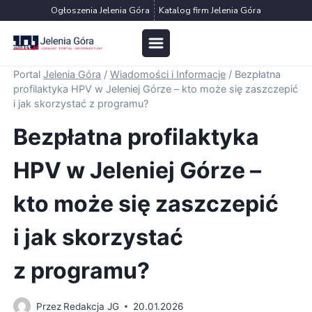
Przejdź
Ogłoszenia Jelenia Góra
Katalog firm Jelenia Góra
do
treści
Portal
Jelenia Góra
/
Wiadomości i Informacje
/
Bezpłatna
profilaktyka HPV w Jeleniej Górze – kto może się zaszczepić
i jak skorzystać z programu?
Bezpłatna profilaktyka
HPV w Jeleniej Górze –
kto może się zaszczepić
i jak skorzystać
z programu?
Przez
Redakcja JG
20.01.2026