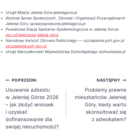
Urząd Miasta Jelenia Góra jeleniagora.pl
Wydział Spraw Społecznych, Zdrowia i Organizacji Pozarządowych
Jeleniej Góry sprawyspoleczne.jeleniagora.pl
Powiatowa Stacja Sanitarno-Epidemiologiczna w Jeleniej Górze
gov.pl/web/psse-jelenia-gora
Narodowy Instytut Zdrowia Publicznego — szczepienia.pzh.gov.pl
szczepienia.pzh.gov.pl
Urząd Marszałkowski Województwa Dolnośląskiego dolnoslaskie.pl
Nawigacja
POPRZEDNI
NASTĘPNY
Usuwanie azbestu
Problemy prawne
wpisu
w Jeleniej Górze 2026
mieszkańców Jeleniej
– jak złożyć wniosek
Góry, kiedy warto
i uzyskać
skonsultować się
dofinansowanie dla
z adwokatem?
swojej nieruchomości?