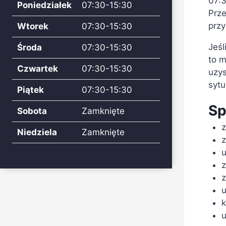
07:
Poniedziałek
07:30-15:30
Prz
przy
Wtorek
07:30-15:30
Jeśl
Środa
07:30-15:30
to m
Czwartek
07:30-15:30
uzys
sytu
Piątek
07:30-15:30
Sp
Sobota
Zamknięte
z
Niedziela
Zamknięte
z
u
z
z
u
k
u