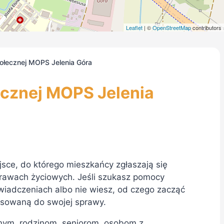
Leaflet
| ©
OpenStreetMap
contributors
ołecznej MOPS Jelenia Góra
cznej MOPS Jelenia
jsce, do którego mieszkańcy zgłaszają się
prawach życiowych. Jeśli szukasz pomocy
świadczeniach albo nie wiesz, od czego zacząć
pasowaną do swojej sprawy.
ym, rodzinom, seniorom, osobom z