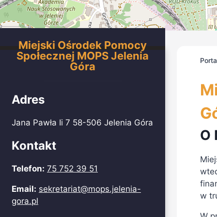
Miejski Ośrodek Pomocy
Społecznej MOPS Jelenia
Port
Góra
Mi
Adres
G
Jana Pawła Ii 7 58-506 Jelenia Góra
O 
Kontakt
Miej
Telefon:
75 752 39 51
wted
fina
Email:
sekretariat@mops.jelenia-
w tr
gora.pl
W p