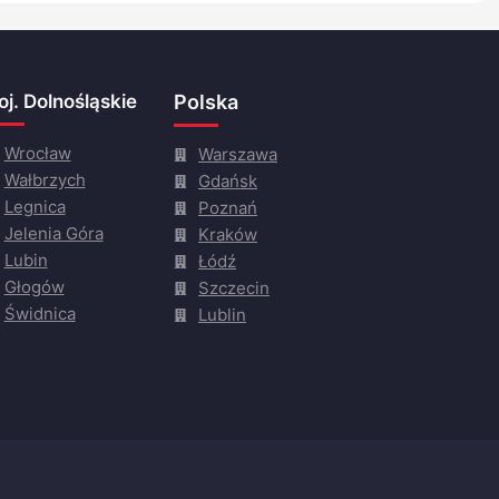
j. Dolnośląskie
Polska
Wrocław
Warszawa
Wałbrzych
Gdańsk
Legnica
Poznań
Jelenia Góra
Kraków
Lubin
Łódź
Głogów
Szczecin
Świdnica
Lublin