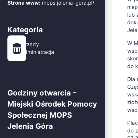
Strona www:
mops.jelenia-gora.pl/
niep
lub 
doku
Kategoria
Jele
W MO
Urzędy i
wspa
administracja
skor
Krajowa Izba Lekarsko-
do k
Weterynaryjna
Dla 
Czę
Godziny otwarcia –
wska
złoż
Miejski Ośrodek Pomocy
wspa
Społecznej MOPS
Plac
Jelenia Góra
do z