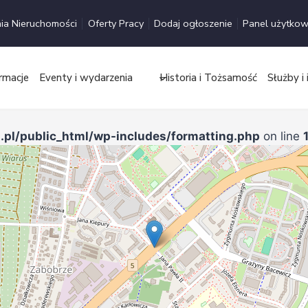
ia Nieruchomości
Oferty Pracy
Dodaj ogłoszenie
Panel użytkow
rmacje
Eventy i wydarzenia
Historia i Tożsamość
Służby i 
.pl/public_html/wp-includes/formatting.php
on line