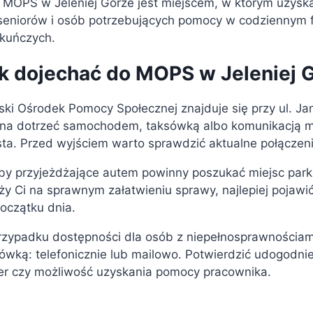
 MOPS w Jeleniej Górze jest miejscem, w którym uzysk
seniorów i osób potrzebujących pomocy w codziennym f
ekuńczych.
k dojechać do MOPS w Jeleniej 
ski Ośrodek Pomocy Społecznej znajduje się przy ul. Jan
a dotrzeć samochodem, taksówką albo komunikacją miejs
ta. Przed wyjściem warto sprawdzić aktualne połączeni
y przyjeżdżające autem powinny poszukać miejsc parki
ży Ci na sprawnym załatwieniu sprawy, najlepiej pojawi
oczątku dnia.
zypadku dostępności dla osób z niepełnosprawnościami 
ówką: telefonicznie lub mailowo. Potwierdzić udogodnie
er czy możliwość uzyskania pomocy pracownika.