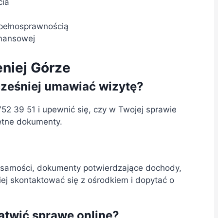
cia
epełnosprawnością
inansowej
niej Górze
cześniej umawiać wizytę?
2 39 51 i upewnić się, czy w Twojej sprawie
retne dokumenty.
ożsamości, dokumenty potwierdzające dochody,
iej skontaktować się z ośrodkiem i dopytać o
atwić sprawę online?