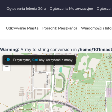
Przejdź
Ogłoszenia Jelenia Góra
Ogłoszenia Motoryzacyjne
Ogłoszen
do
treści
Odkrywanie Miasta
Poradnik Mieszkańca
Wiadomości i Info
Warning
: Array to string conversion in
/home/101miast
+
Przytrzymaj
Ctrl
aby korzystać z mapy
−