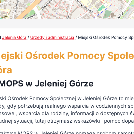
al
Jelenia Góra
/
Urzędy i administracja
/
Miejski Ośrodek Pomocy Sp
ejski Ośrodek Pomocy Społe
óra
MOPS w Jeleniej Górze
ski Ośrodek Pomocy Społecznej w Jeleniej Górze to mie
y, gdy potrzebują realnego wsparcia w codziennych s
nsowej, wsparcia dla rodziny, informacji o dostępnych 
udnej sytuacji, tutaj otrzymasz wskazówki i pomoc do
raktyce MOPS w Jeleniej Górze pomaga osobom samotn