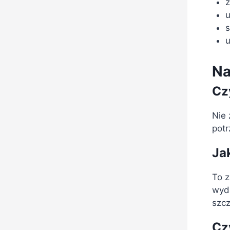
z
u
s
u
Na
Cz
Nie 
potr
Ja
To z
wyda
szcz
Cz