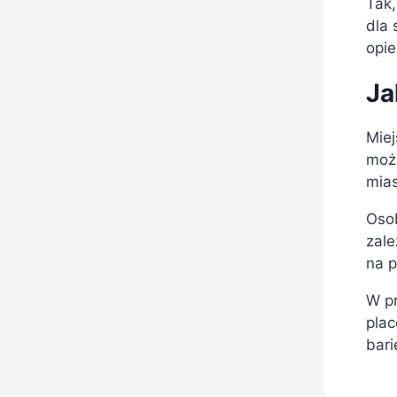
Tak,
dla 
opi
Ja
Miej
możn
mias
Osob
zale
na p
W pr
plac
bari