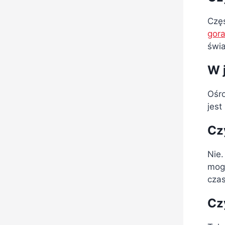
Częś
gora
świa
W 
Ośro
jest
Cz
Nie
mogą
cza
Cz