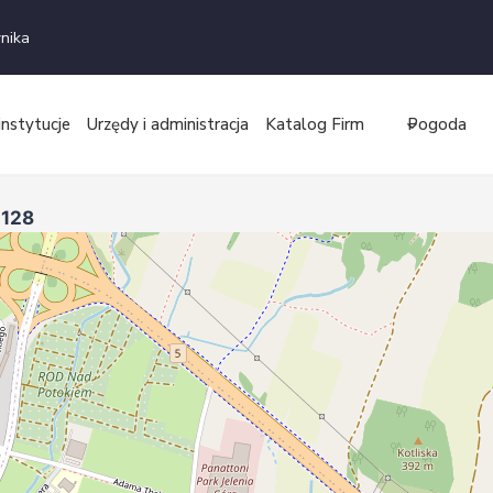
nika
instytucje
Urzędy i administracja
Katalog Firm
Pogoda
1128