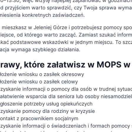
30–15:30, więc wizytę najlepiej zaplanować w godzina
ed przyjściem warto sprawdzić, czy Twoja sprawa wym
niesienia konkretnych zaświadczeń.
i mieszkasz w Jeleniej Górze i potrzebujesz pomocy spo
iejsce, od którego warto zacząć. Zamiast szukać inform
kać podstawowe wskazówki w jednym miejscu. To szczeg
acja wymaga szybkiego działania.
rawy, które załatwisz w MOPS w 
łożenie wniosku o zasiłek okresowy
łożenie wniosku o zasiłek celowy
zyskanie informacji o pomocy dla osób w trudnej sytuac
ałatwienie wsparcia dla seniora lub osoby niesamodziel
głoszenie potrzeby usług opiekuńczych
zyskanie pomocy dla rodziny w kryzysie
ontakt z pracownikiem socjalnym
zyskanie informacji o świadczeniach i formach pomocy 