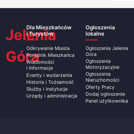
Dla Mieszkańców
Ogłoszenia
Jelenia
i Turystów
lokalne
Odkrywanie Miasta
Ogłoszenia Jelenia
Góra
Góra
Poradnik Mieszkańca
Ogłoszenia
Wiadomości
Motoryzacyjne
i Informacje
Ogłoszenia
Eventy i wydarzenia
Nieruchomości
Historia i Tożsamość
Oferty Pracy
Służby i instytucje
Dodaj ogłoszenie
Urzędy i administracja
Panel użytkownika