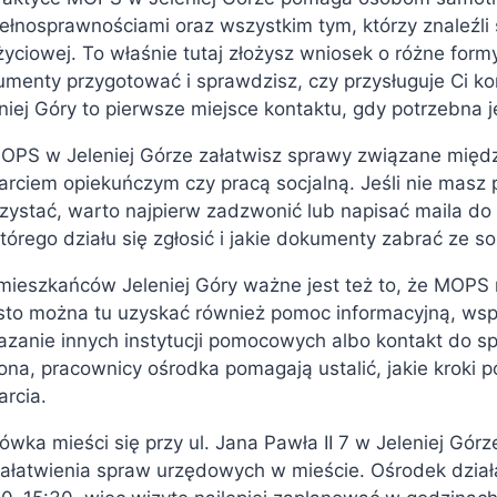
ełnosprawnościami oraz wszystkim tym, którzy znaleźli s
życiowej. To właśnie tutaj złożysz wniosek o różne form
menty przygotować i sprawdzisz, czy przysługuje Ci k
niej Góry to pierwsze miejsce kontaktu, gdy potrzebna 
PS w Jeleniej Górze załatwisz sprawy związane między
rciem opiekuńczym czy pracą socjalną. Jeśli nie masz
zystać, warto najpierw zadzwonić lub napisać maila do s
tórego działu się zgłosić i jakie dokumenty zabrać ze s
mieszkańców Jeleniej Góry ważne jest też to, że MOPS n
sto można tu uzyskać również pomoc informacyjną, wsp
zanie innych instytucji pomocowych albo kontakt do spec
ona, pracownicy ośrodka pomagają ustalić, jakie kroki 
rcia.
ówka mieści się przy ul. Jana Pawła II 7 w Jeleniej Gó
ałatwienia spraw urzędowych w mieście. Ośrodek dział