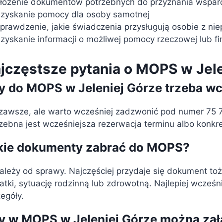
łożenie dokumentów potrzebnych do przyznania wspar
zyskanie pomocy dla osoby samotnej
prawdzenie, jakie świadczenia przysługują osobie z ni
zyskanie informacji o możliwej pomocy rzeczowej lub f
jczęstsze pytania o MOPS w Jele
y do MOPS w Jeleniej Górze trzeba w
zawsze, ale warto wcześniej zadzwonić pod numer 75 75
zebna jest wcześniejsza rezerwacja terminu albo konk
kie dokumenty zabrać do MOPS?
ależy od sprawy. Najczęściej przydaje się dokument t
tki, sytuację rodzinną lub zdrowotną. Najlepiej wcześn
egóły.
y w MOPS w Jeleniej Górze można zał