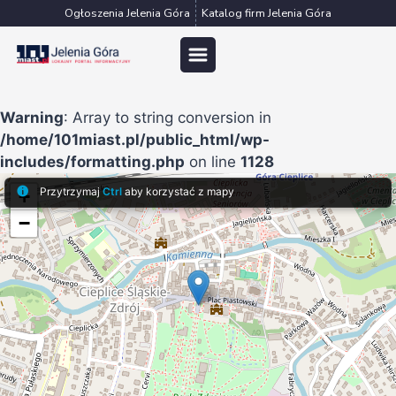
Przejdź
Ogłoszenia Jelenia Góra
Katalog firm Jelenia Góra
do
treści
Warning
: Array to string conversion in
/home/101miast.pl/public_html/wp-
includes/formatting.php
on line
1128
Przytrzymaj
Ctrl
aby korzystać z mapy
+
−