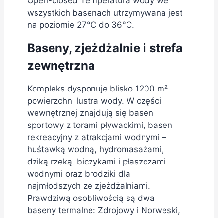
Open-closed Temperatura wody we
wszystkich basenach utrzymywana jest
na poziomie 27°C do 36°C.
Baseny, zjeżdżalnie i strefa
zewnętrzna
Kompleks dysponuje blisko 1200 m²
powierzchni lustra wody. W części
wewnętrznej znajdują się basen
sportowy z torami pływackimi, basen
rekreacyjny z atrakcjami wodnymi –
huśtawką wodną, hydromasażami,
dziką rzeką, biczykami i płaszczami
wodnymi oraz brodziki dla
najmłodszych ze zjeżdżalniami.
Prawdziwą osobliwością są dwa
baseny termalne: Zdrojowy i Norweski,