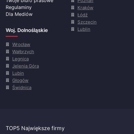
Twoje biuro prasowe
Poznań
Regulaminy
Kraków
Dla Mediów
Łódź
Szczecin
Lublin
Woj. Dolnośląskie
Wrocław
Wałbrzych
Legnica
Jelenia Góra
Lubin
Głogów
Świdnica
TOP5 Największe firmy