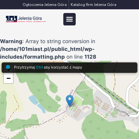
Przejdź
Ogłoszenia Jelenia Góra
Katalog firm Jelenia Góra
do
treści
Warning
: Array to string conversion in
/home/101miast.pl/public_html/wp-
includes/formatting.php
on line
1128
Przytrzymaj
Ctrl
aby korzystać z mapy
+
−