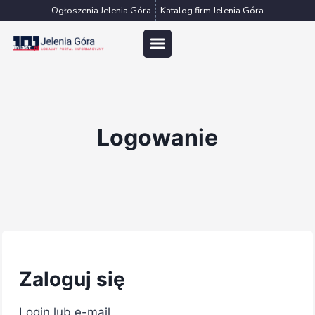
Przejdź
Ogłoszenia Jelenia Góra
Katalog firm Jelenia Góra
do
treści
Logowanie
Zaloguj się
Login lub e-mail