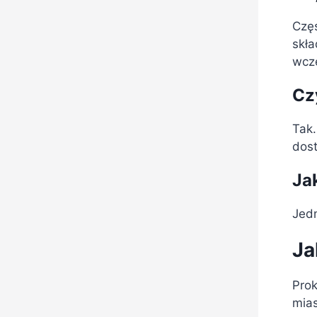
Częś
skł
wcz
Cz
Tak.
dos
Ja
Jedn
Ja
Prok
mias