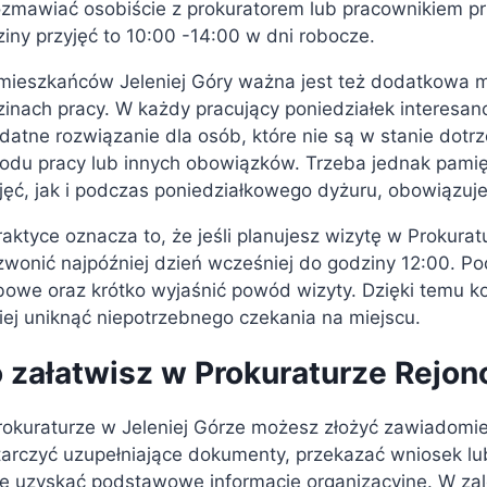
ozmawiać osobiście z prokuratorem lub pracownikiem p
iny przyjęć to 10:00 -14:00 w dni robocze.
mieszkańców Jeleniej Góry ważna jest też dodatkowa m
inach pracy. W każdy pracujący poniedziałek interesan
datne rozwiązanie dla osób, które nie są w stanie dotrz
odu pracy lub innych obowiązków. Trzeba jednak pamię
jęć, jak i podczas poniedziałkowego dyżuru, obowiązuje
aktyce oznacza to, że jeśli planujesz wizytę w Prokura
wonić najpóźniej dzień wcześniej do godziny 12:00. P
owe oraz krótko wyjaśnić powód wizyty. Dzięki temu kol
iej uniknąć niepotrzebnego czekania na miejscu.
 załatwisz w Prokuraturze Rejon
okuraturze w Jeleniej Górze możesz złożyć zawiadomie
arczyć uzupełniające dokumenty, przekazać wniosek lu
że uzyskać podstawowe informacje organizacyjne. W za