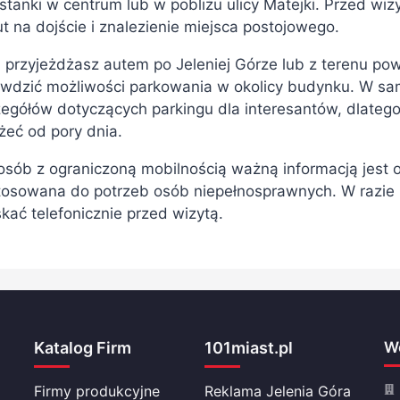
stanki w centrum lub w pobliżu ulicy Matejki. Przed w
t na dojście i znalezienie miejsca postojowego.
i przyjeżdżasz autem po Jeleniej Górze lub z terenu po
awdzić możliwości parkowania w okolicy budynku. W s
egółów dotyczących parkingu dla interesantów, dlatego
żeć od pory dnia.
osób z ograniczoną mobilnością ważną informacją jest 
tosowana do potrzeb osób niepełnosprawnych. W razie 
kać telefonicznie przed wizytą.
Katalog Firm
101miast.pl
Wo
Firmy produkcyjne
Reklama Jelenia Góra