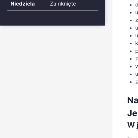
Niedziela
Zamknięte
d
z
u
u
k
p
z
w
u
z
Na
Je
W 