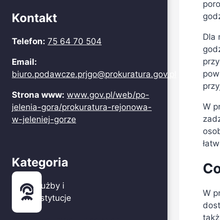
por
Kontakt
godz
Dla 
Telefon:
75 64 70 504
godz
przy
Email:
pow
biuro.podawcze.prjgo@prokuratura.gov.pl
przy
Strona www:
www.gov.pl/web/po-
W pr
jelenia-gora/prokuratura-rejonowa-
zadz
w-jeleniej-gorze
osob
łatw
Kategoria
Co
Służby i
W pr
instytucje
dost
tak
Krajowa Izba Lekarsko-