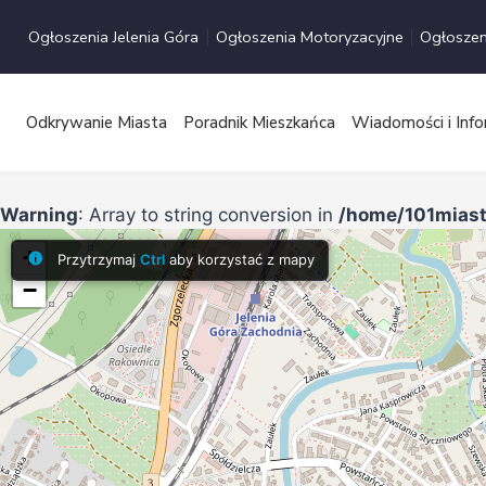
Przejdź
Ogłoszenia Jelenia Góra
Ogłoszenia Motoryzacyjne
Ogłoszen
do
treści
Odkrywanie Miasta
Poradnik Mieszkańca
Wiadomości i Info
Warning
: Array to string conversion in
/home/101miast
+
Przytrzymaj
Ctrl
aby korzystać z mapy
−