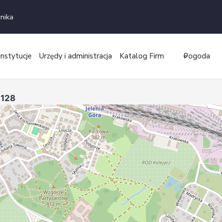
nika
instytucje
Urzędy i administracja
Katalog Firm
Pogoda
1128