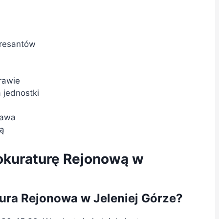
eresantów
rawie
 jednostki
rawa
ią
rokuraturę Rejonową w
tura Rejonowa w Jeleniej Górze?