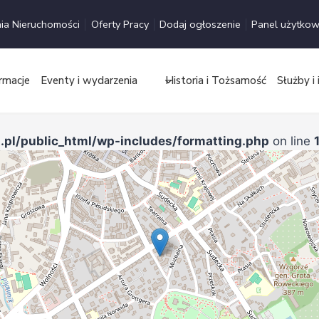
ia Nieruchomości
Oferty Pracy
Dodaj ogłoszenie
Panel użytkow
rmacje
Eventy i wydarzenia
Historia i Tożsamość
Służby i 
.pl/public_html/wp-includes/formatting.php
on line