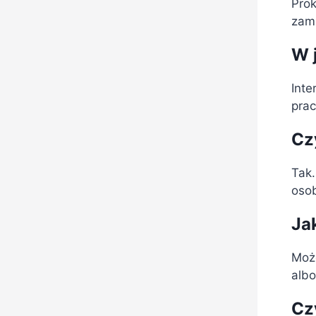
Prok
zam
W 
Inte
prac
Cz
Tak.
oso
Ja
Moż
albo
Cz