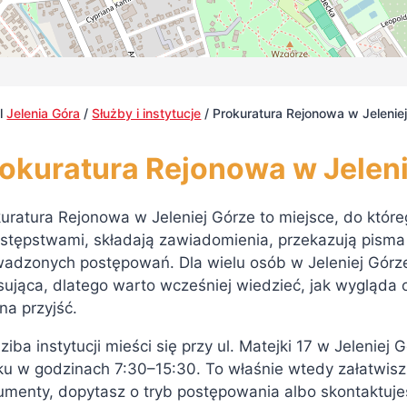
al
Jelenia Góra
/
Służby i instytucje
/
Prokuratura Rejonowa w Jelenie
okuratura Rejonowa w Jeleni
uratura Rejonowa w Jeleniej Górze to miejsce, do któr
stępstwami, składają zawiadomienia, przekazują pisma
wadzonych postępowań. Dla wielu osób w Jeleniej Górz
sująca, dlatego warto wcześniej wiedzieć, jak wygląda 
a przyjść.
ziba instytucji mieści się przy ul. Matejki 17 w Jeleniej
tku w godzinach 7:30–15:30. To właśnie wtedy załatwi
menty, dopytasz o tryb postępowania albo skontaktujesz