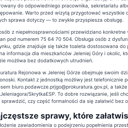
erowany do odpowiedniego pracownika, sekretariatu al
ępowanie. Warto przed wizytą przygotować wszystkie d
ych sprawa dotyczy — to zwykle przyspiesza obsługę.
 osób z niepełnosprawnościami przewidziano konkretne
itan pod numerem 75 64 70 504. Obsługa osób z dysfun
nku, gdzie znajduje się także toaleta dostosowana do 
a informacja dla mieszkańców Jeleniej Góry i okolic, k
zie możliwa bez dodatkowych utrudnień.
uratura Rejonowa w Jeleniej Górze obejmuje swoim dzi
onoski. Kontakt z jednostką możliwy jest telefoniczni
esem
biuro.podawcze.prjgo@prokuratura.gov.pl
, a takż
Jeleniagora/SkrytkaESP. To dobre rozwiązanie, jeśli ch
 sprawdzić, czy część formalności da się załatwić bez o
jczęstsze sprawy, które załatwi
łożenie zawiadomienia o podejrzeniu popełnienia prze