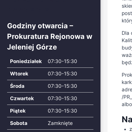
ski
Weterynaryjna
post
któr
Godziny otwarcia –
Dla
Prokuratura Rejonowa w
Kal
Jeleniej Górze
budy
ważn
Poniedziałek
07:30-15:30
będ
Wtorek
07:30-15:30
Prok
kark
Środa
07:30-15:30
adr
/PR_
Czwartek
07:30-15:30
albo
Piątek
07:30-15:30
Na
Sobota
Zamknięte
z