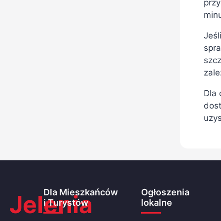
przy
minu
Jeśl
spr
szcz
zale
Dla 
dos
uzys
Dla Mieszkańców
Ogłoszenia
Jelenia
i Turystów
lokalne