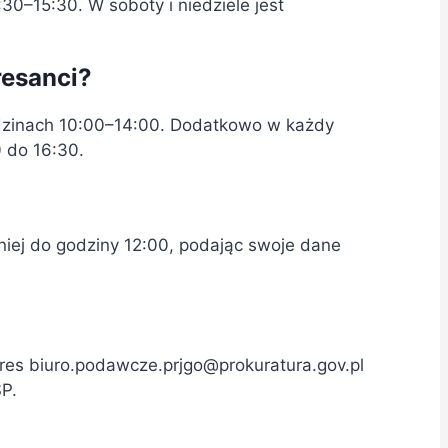
30–15:30. W soboty i niedziele jest
resanci?
odzinach 10:00–14:00. Dodatkowo w każdy
0 do 16:30.
śniej do godziny 12:00, podając swoje dane
dres
biuro.podawcze.prjgo@prokuratura.gov.pl
SP.