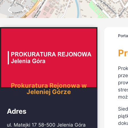
Port
Pr
Prok
prze
pro
Prokuratura Rejonowa w
stre
Jeleniej Górze
możn
Sied
Adres
pią
doku
ul. Matejki 17 58-500 Jelenia Góra