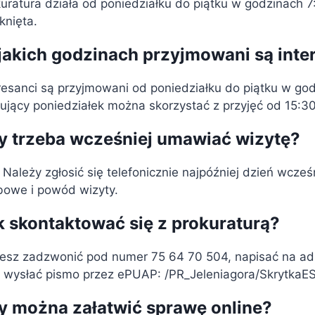
uratura działa od poniedziałku do piątku w godzinach 7:
knięta.
jakich godzinach przyjmowani są inte
resanci są przyjmowani od poniedziałku do piątku w g
ujący poniedziałek można skorzystać z przyjęć od 15:3
y trzeba wcześniej umawiać wizytę?
 Należy zgłosić się telefonicznie najpóźniej dzień wcze
bowe i powód wizyty.
k skontaktować się z prokuraturą?
esz zadzwonić pod numer 75 64 70 504, napisać na a
 wysłać pismo przez ePUAP: /PR_Jeleniagora/SkrytkaE
y można załatwić sprawę online?