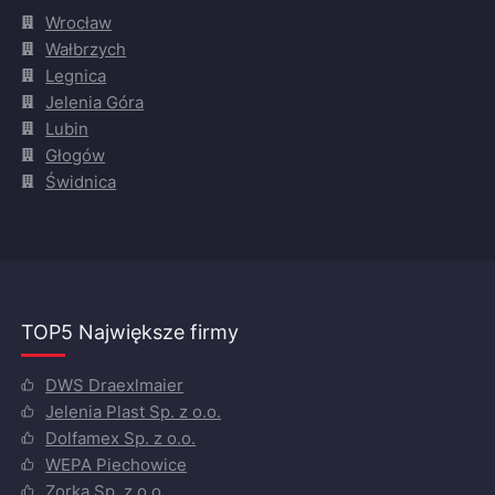
Wrocław
Wałbrzych
Legnica
Jelenia Góra
Lubin
Głogów
Świdnica
TOP5 Największe firmy
DWS Draexlmaier
Jelenia Plast Sp. z o.o.
Dolfamex Sp. z o.o.
WEPA Piechowice
Zorka Sp. z o.o.