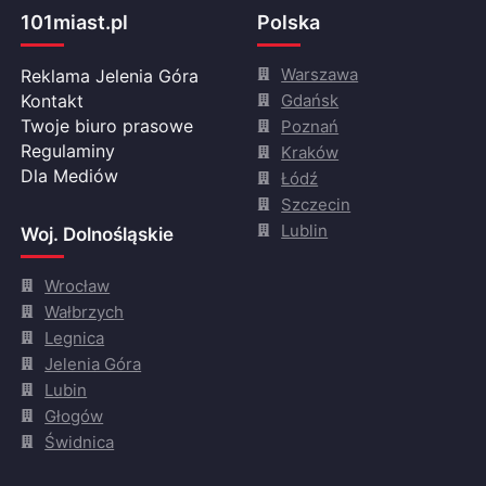
101miast.pl
Polska
Warszawa
Reklama Jelenia Góra
Gdańsk
Kontakt
Twoje biuro prasowe
Poznań
Regulaminy
Kraków
Dla Mediów
Łódź
Szczecin
Lublin
Woj. Dolnośląskie
Wrocław
Wałbrzych
Legnica
Jelenia Góra
Lubin
Głogów
Świdnica