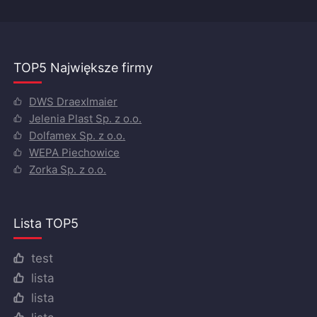
TOP5 Największe firmy
DWS Draexlmaier
Jelenia Plast Sp. z o.o.
Dolfamex Sp. z o.o.
WEPA Piechowice
Zorka Sp. z o.o.
Lista TOP5
test
lista
lista