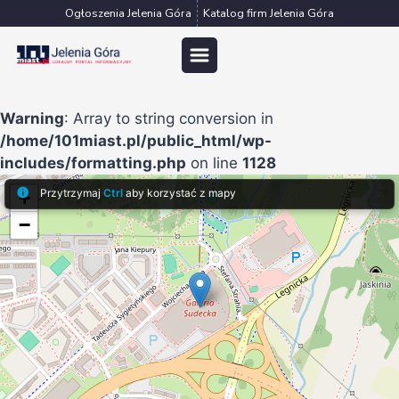
Przejdź
Ogłoszenia Jelenia Góra
Katalog firm Jelenia Góra
do
treści
Warning
: Array to string conversion in
/home/101miast.pl/public_html/wp-
includes/formatting.php
on line
1128
Przytrzymaj
Ctrl
aby korzystać z mapy
+
−