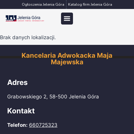
Przejdź
Ogłoszenia Jelenia Góra
Katalog firm Jelenia Góra
do
treści
Brak danych lokalizacji.
Kancelaria Adwokacka Maja
Majewska
Adres
Grabowskiego 2, 58-500 Jelenia Góra
Kontakt
Telefon:
660725323