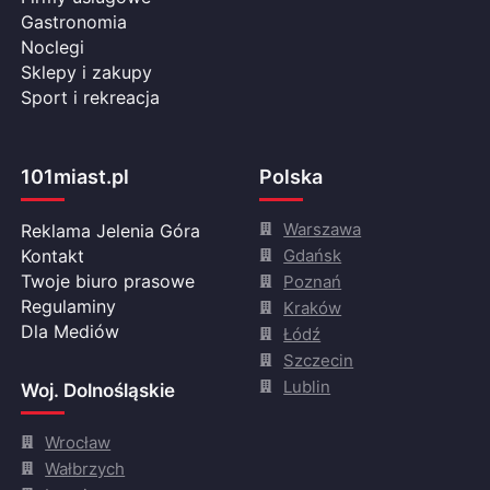
Gastronomia
Noclegi
Sklepy i zakupy
Sport i rekreacja
101miast.pl
Polska
Warszawa
Reklama Jelenia Góra
Gdańsk
Kontakt
Twoje biuro prasowe
Poznań
Regulaminy
Kraków
Dla Mediów
Łódź
Szczecin
Lublin
Woj. Dolnośląskie
Wrocław
Wałbrzych