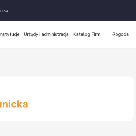
nika
instytucje
Urzędy i administracja
Katalog Firm
Pogoda
unicka