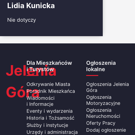
Lidia Kunicka
Nie dotyczy
Dla Mieszkańców
Ogłoszenia
Jelenia
i Turystów
lokalne
Odkrywanie Miasta
Ogłoszenia Jelenia
Góra
Góra
Poradnik Mieszkańca
Ogłoszenia
Wiadomości
Motoryzacyjne
i Informacje
Ogłoszenia
Eventy i wydarzenia
Nieruchomości
Historia i Tożsamość
Oferty Pracy
Służby i instytucje
Dodaj ogłoszenie
Urzędy i administracja