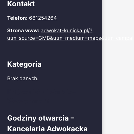
Kontakt
Telefon:
661254264
Strona www:
adwokat-kunicka.pl/?
utm_source=GMB&utm_medium=maps&utm_campai
Kategoria
Brak danych.
Krajowa Izba Lekarsko-
Weterynaryjna
Godziny otwarcia –
Kancelaria Adwokacka