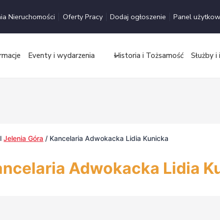
ia Nieruchomości
Oferty Pracy
Dodaj ogłoszenie
Panel użytkow
rmacje
Eventy i wydarzenia
Historia i Tożsamość
Służby i 
al
Jelenia Góra
/
Kancelaria Adwokacka Lidia Kunicka
ncelaria Adwokacka Lidia K