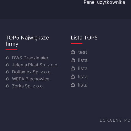
Panel użytkownika
TOP5 Największe
Lista TOP5
firmy
test
DWS Draexlmaier
lista
Jelenia Plast Sp. z o.o.
lista
Dolfamex Sp. z o.o.
lista
WEPA Piechowice
lista
Zorka Sp. z o.o.
LOKALNE P