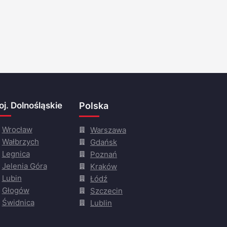
j. Dolnośląskie
Polska
Wrocław
Warszawa
Wałbrzych
Gdańsk
Legnica
Poznań
Jelenia Góra
Kraków
Lubin
Łódź
Głogów
Szczecin
Świdnica
Lublin