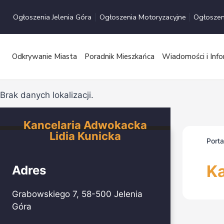
Przejdź
Ogłoszenia Jelenia Góra
Ogłoszenia Motoryzacyjne
Ogłoszen
do
treści
Odkrywanie Miasta
Poradnik Mieszkańca
Wiadomości i Info
Brak danych lokalizacji.
Kancelaria Adwokacka
Lidia Kunicka
Port
Ka
Adres
Grabowskiego 7, 58-500 Jelenia
Góra