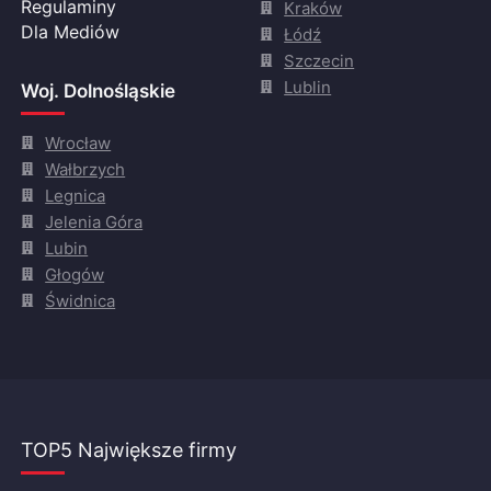
Regulaminy
Kraków
Dla Mediów
Łódź
Szczecin
Lublin
Woj. Dolnośląskie
Wrocław
Wałbrzych
Legnica
Jelenia Góra
Lubin
Głogów
Świdnica
TOP5 Największe firmy