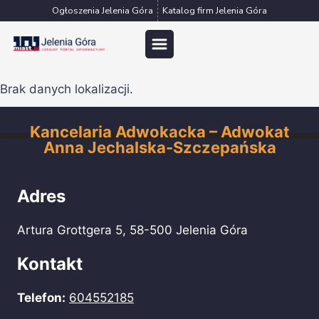
Przejdź
Ogłoszenia Jelenia Góra
Katalog firm Jelenia Góra
do
treści
Brak danych lokalizacji.
Kancelaria Adwokacka – Adwokat
Anna Jechalska-Szczepańska
Adres
Artura Grottgera 5, 58-500 Jelenia Góra
Kontakt
Telefon:
604552185