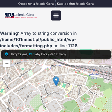
Przejdź
Ogłoszenia Jelenia Góra
Katalog firm Jelenia Góra
do
treści
Warning
: Array to string conversion in
/home/101miast.pl/public_html/wp-
includes/formatting.php
on line
1128
Przytrzymaj
Ctrl
aby korzystać z mapy
+
−