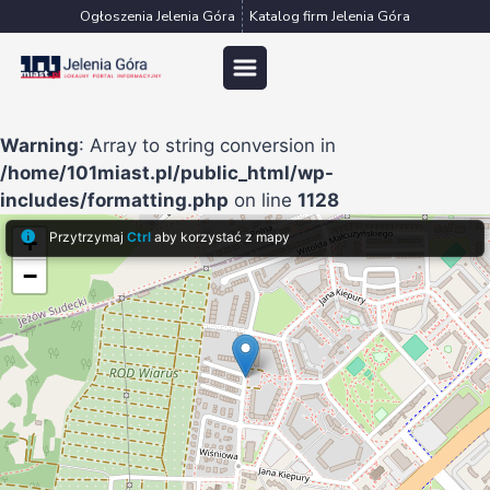
Przejdź
Ogłoszenia Jelenia Góra
Katalog firm Jelenia Góra
do
treści
Warning
: Array to string conversion in
/home/101miast.pl/public_html/wp-
includes/formatting.php
on line
1128
Przytrzymaj
Ctrl
aby korzystać z mapy
+
−